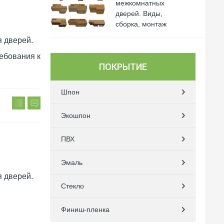
межкомнатных
дверей. Виды,
сборка, монтаж
я дверей.
ребования к
ПОКРЫТИЕ
Шпон
Экошпон
ПВХ
Эмаль
я дверей.
Стекло
Финиш-пленка